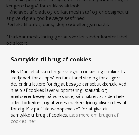
længere bagpå for et klassisk look.
Håndlavet af blødt og delikat mesh stof og er designet til
at give dig en god bevægelsesfrihed.
Perfekt til ballet, dans, skøjteløb eller gymnastik
Strækbar mesh-linning gør at skørtet sidder komfortabelt
og sikkert.
Skørtet måler 40,5 cm foran og 53,5 cm bagpå.
90% nylon / 10% elastan
Samtykke til brug af cookies
Hos Dansebutikken bruger vi egne cookies og cookies fra
(Alle Mara Dancewear styles leveres i en fin lyserød
tredjepart for at opnå en funktionel side og for at gøre
dustbag)
det endnu lettere for dig at besøge dansebutikken.dk. Ved
hjælp af cookies laver vi optimering, statistik og
STØRRELSESGUIDE
analyserer besøg på vores side, så vi sikrer, at siden hele
tiden forbedres, og at vores markedsføring bliver relevant
for dig. Klik på "fuld weboplevelse" for at give dit
SPØRG OS
samtykke til brug af cookies.
Læs mere om brugen af
cookies her