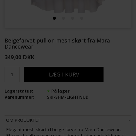
Beigefarvet pull on mesh skørt fra Mara
Dancewear
349,00 DKK
Lagerstatus:
På lager
Varenummer:
SKI-SHM-LIGHTNUD
OM PRODUKTET
Elegant mesh skørt i l beige farve fra Mara Dancewear.
Et smukt pull on mesh skørt, der er falder yndefuldt og er