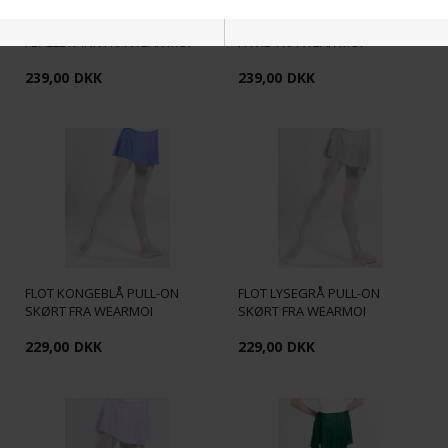
DRAGT MED TYNDE STROPPER
DRAGT MED TYNDE STROPPER
I BALLETPINK FRA WEAR MOI
I HVID FRA WEAR MOI
Nødvendige
Markedsføring
239,00
DKK
239,00
DKK
Funktionelle
Statistiske
FLOT KONGEBLÅ PULL-ON
FLOT LYSEGRÅ PULL-ON
SKØRT FRA WEARMOI
SKØRT FRA WEARMOI
229,00
DKK
229,00
DKK