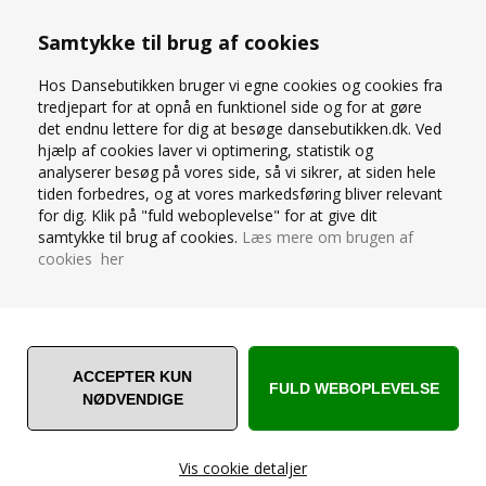
Samtykke til brug af cookies
Hos Dansebutikken bruger vi egne cookies og cookies fra
tredjepart for at opnå en funktionel side og for at gøre
det endnu lettere for dig at besøge dansebutikken.dk. Ved
hjælp af cookies laver vi optimering, statistik og
analyserer besøg på vores side, så vi sikrer, at siden hele
tiden forbedres, og at vores markedsføring bliver relevant
for dig. Klik på "fuld weboplevelse" for at give dit
DRAGT MED TANK ÆRMER I
DRAGT MED TANK ÆRMER I
samtykke til brug af cookies.
Læs mere om brugen af
LYSEBLÅ FRA WEAR MOI
NAVY FRA WEAR MOI
cookies her
239,00
DKK
239,00
DKK
Vis cookie detaljer