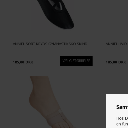
ANNIEL SORT KRYDS GYMNASTIKSKO SKIND
ANNIEL HVI
185,00
DKK
185,00
DKK
Samt
Hos Da
en fun