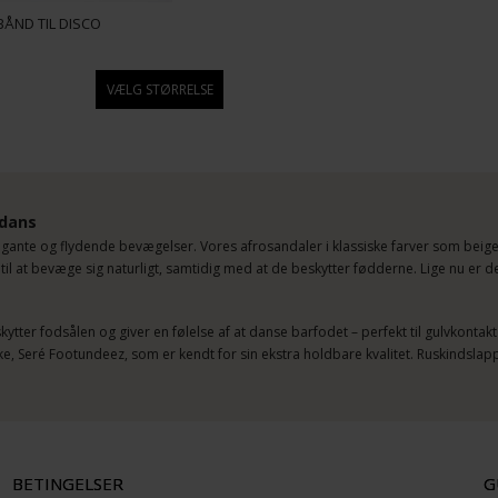
 BÅND TIL DISCO
edans
legante og flydende bevægelser. Vores afrosandaler i klassiske farver som bei
d til at bevæge sig naturligt, samtidig med at de beskytter fødderne. Lige nu er 
tter fodsålen og giver en følelse af at danse barfodet – perfekt til gulvkonta
, Seré Footundeez, som er kendt for sin ekstra holdbare kvalitet. Ruskindslappe
BETINGELSER
G