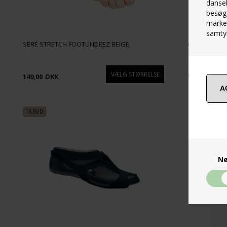
danseb
besøg 
marked
samtyk
SERÉ STRETCH FOOTUNDEEZ BEIGE
CAPEZIO LIF
149,00
DKK
159,00
DKK
Nø