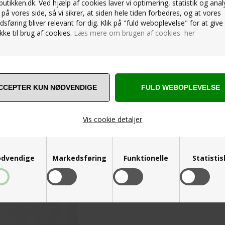
utikken.dk. Ved hjælp af cookies laver vi optimering, statistik og anal
på vores side, så vi sikrer, at siden hele tiden forbedres, og at vores
sføring bliver relevant for dig. Klik på "fuld weboplevelse" for at give 
ke til brug af cookies.
Læs mere om brugen af cookies her
EKNIT FOOTUNDEEZ I STRIK
CAPEZIO PIROUETTE SKIND HALV
299,00
DKK
Vis cookie detaljer
dvendige
Markedsføring
Funktionelle
Statisti