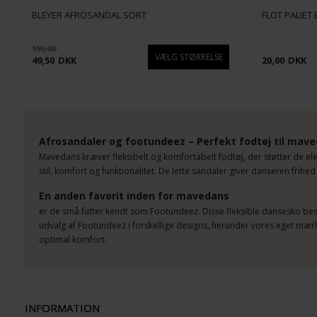
BLEYER AFROSANDAL SORT
FLOT PALIET
199,00
49,50
DKK
20,00
DKK
Afrosandaler og footundeez – Perfekt fodtøj til mav
Mavedans kræver fleksibelt og komfortabelt fodtøj, der støtter de e
stil, komfort og funktionalitet. De lette sandaler giver danseren frihe
En anden favorit inden for mavedans
er de små futter kendt som Footundeez. Disse fleksible dansesko besky
udvalg af Footundeez i forskellige designs, herunder vores eget mærke
optimal komfort.
INFORMATION