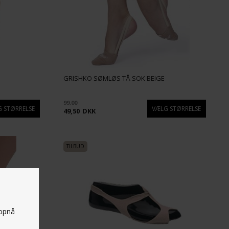
GRISHKO SØMLØS TÅ SOK BEIGE
99,00
49,50
DKK
 opnå