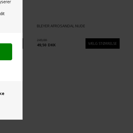
yserer
dit
SKO
BLEYER AFROSANDAL NUDE
249,00
49,50
DKK
ske