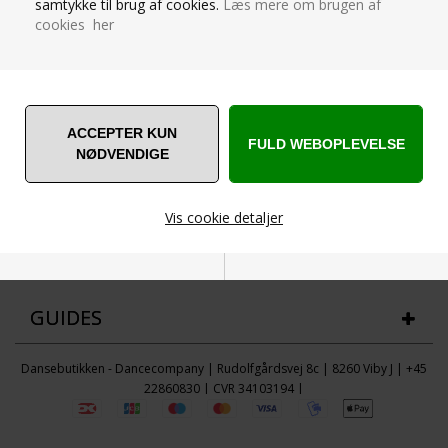
samtykke til brug af cookies.
Læs mere om brugen af
cookies her
Køb toppe til piger til discodans her
Toppe til disco som du selv kan pynte med sten, glimmer og
frynser. Kun fantasien sætter grænser.
INFORMATION
Vis cookie detaljer
BETINGELSER
Nødvendige
Markedsføring
GUIDES
Dansebutikken - Dancecompany | Rudolfgårdsvej 8c | 8260 Viby J | +45
22860830 | CVR 34103194 |
Funktionelle
Statistiske