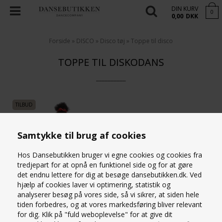
DIN KURV
0
0,00
DKK
Forside
»
DISCO
»
Disco tøj
»
Toppe til disco
TOPPE TIL DISKODANS
__________
Samtykke til brug af cookies
Hos Dansebutikken bruger vi egne cookies og cookies fra
tredjepart for at opnå en funktionel side og for at gøre
det endnu lettere for dig at besøge dansebutikken.dk. Ved
RØD BLANK KORT
hjælp af cookies laver vi optimering, statistik og
GYMNASTIKTOP PIGER THE
analyserer besøg på vores side, så vi sikrer, at siden hele
ZONE
tiden forbedres, og at vores markedsføring bliver relevant
49,50
DKK
219,00
for dig. Klik på "fuld weboplevelse" for at give dit