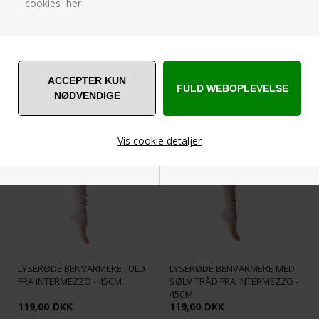
cookies her
GRÅ BENVARMERE MED SØLV
INTERMEZZO LANGE STRIBEDE
TRÅD FRA INTERMEZZO - 45CM
BENVARMERE
119,00
DKK
239,00
DKK
Vis cookie detaljer
Nødvendige
Markedsføring
LYSERØDE BENVARMERE I ULD
LYSERØDE BENVARMERE MED
FRA INTERMEZZO - 45CM
SØLV TRÅD FRA INTERMEZZO -
Funktionelle
Statistiske
45CM
119,00
DKK
119,00
DKK