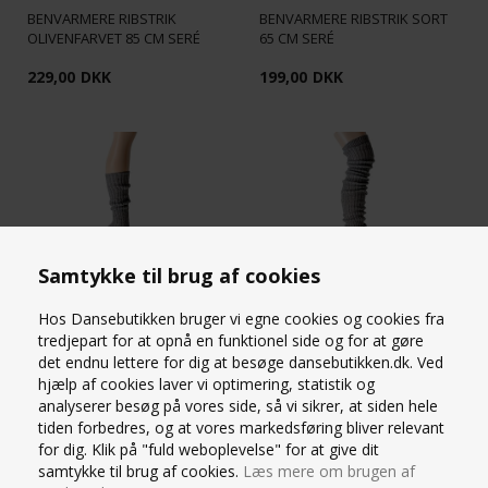
BENVARMERE RIBSTRIK
BENVARMERE RIBSTRIK SORT
OLIVENFARVET 85 CM SERÉ
65 CM SERÉ
229,00
DKK
199,00
DKK
Samtykke til brug af cookies
GRÅ BENVARMERE I ULD FRA
GRÅ BENVARMERE I ULD FRA
Hos Dansebutikken bruger vi egne cookies og cookies fra
INTERMEZZO - 45CM
INTERMEZZO - 90 CM
tredjepart for at opnå en funktionel side og for at gøre
det endnu lettere for dig at besøge dansebutikken.dk. Ved
119,00
DKK
199,00
DKK
hjælp af cookies laver vi optimering, statistik og
analyserer besøg på vores side, så vi sikrer, at siden hele
tiden forbedres, og at vores markedsføring bliver relevant
for dig. Klik på "fuld weboplevelse" for at give dit
samtykke til brug af cookies.
Læs mere om brugen af