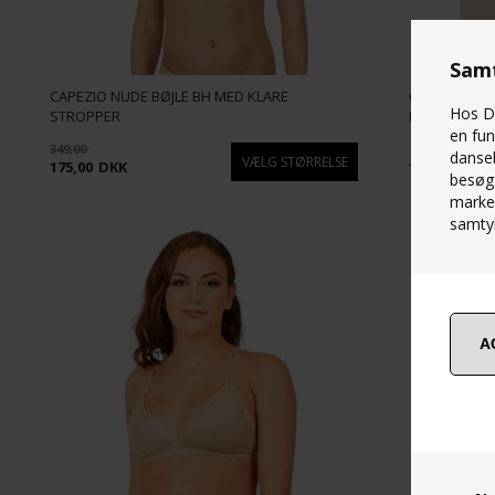
Samt
CAPEZIO NUDE BØJLE BH MED KLARE
CAPEZIO SEA
Hos Da
STROPPER
DANS/BALLE
en fun
349,00
danseb
175,00
DKK
129,00
DKK
besøg 
marked
samtyk