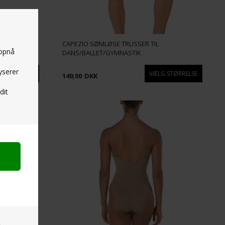
CAPEZIO SØMLØSE TRUSSER TIL
 opnå
DANS/BALLET/GYMNASTIK
yserer
149,00
DKK
dit