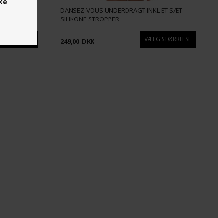
ske
DANSEZ-VOUS UNDERDRAGT INKL ET SÆT
SILIKONE STROPPER
249,00
DKK