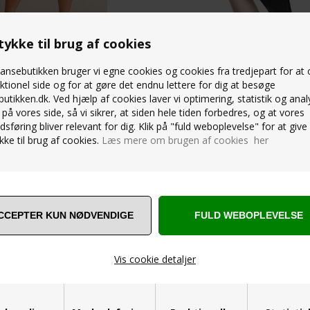
ykke til brug af cookies
MLESS TRUSSE TIL
CAPEZIO SORT STRING TIL
nsebutikken bruger vi egne cookies og cookies fra tredjepart for at
T/GYMNASTIK
DANS/BALLET/GYMNASTIK
ktionel side og for at gøre det endnu lettere for dig at besøge
109,00
utikken.dk. Ved hjælp af cookies laver vi optimering, statistik og anal
43,50
DKK
på vores side, så vi sikrer, at siden hele tiden forbedres, og at vores
sføring bliver relevant for dig. Klik på "fuld weboplevelse" for at give 
ke til brug af cookies.
Læs mere om brugen af cookies her
Vis cookie detaljer