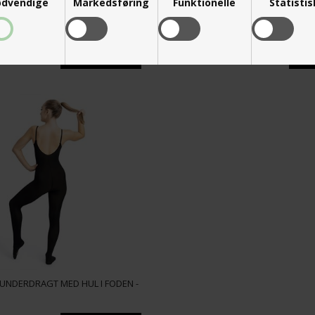
dvendige
Markedsføring
Funktionelle
Statisti
DERDRAGT BALLET/GYMNASTIK
DANSEZ-VOUS NUDE BH TOP TIL
DANS/BALLET/GYMNASTIK
199,00
DKK
UNDERDRAGT MED HUL I FODEN -