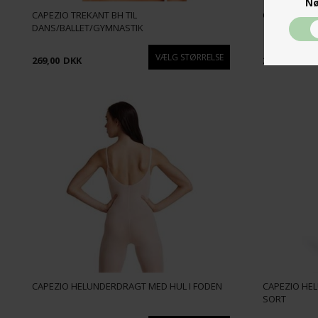
Nø
CAPEZIO TREKANT BH TIL
CAPEZIO UN
DANS/BALLET/GYMNASTIK
269,00
DKK
269,00
DKK
CAPEZIO HELUNDERDRAGT MED HUL I FODEN
CAPEZIO HEL
SORT