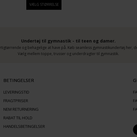
Undertøj til gymnastik - til teen og damer.
rtigtørrende og behagelige at have på. Køb seamless gymnastikundertøj her, der
Vælg mellem toppe, trusser og underdragter til gymnastik.
BETINGELSER
G
LEVERINGSTID
F
FRAGTPRISER
F
NEM RETURNERING
F
RABAT TIL HOLD
HANDELSBETINGELSER