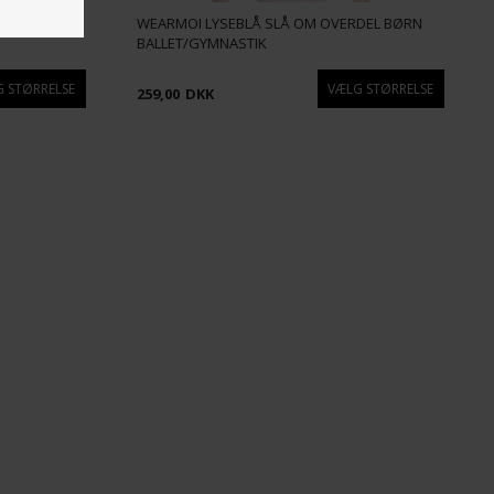
L BØRN
WEARMOI LYSEBLÅ SLÅ OM OVERDEL BØRN
BALLET/GYMNASTIK
259,00
DKK