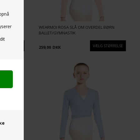
 opnå
yserer
 BALLET OG
WEARMOI ROSA SLÅ OM OVERDEL BØRN
BALLET/GYMNASTIK
dit
259,00
DKK
ske