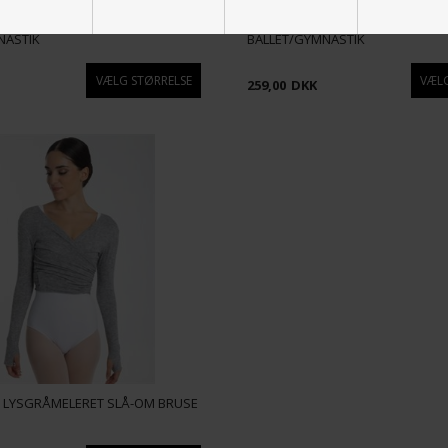
ID SLÅ OM OVERDEL PIGER
WEARMOI LILLA SLÅ OM OVERDE
NASTIK
BALLET/GYMNASTIK
259,00
DKK
 LYSGRÅMELERET SLÅ-OM BRUSE