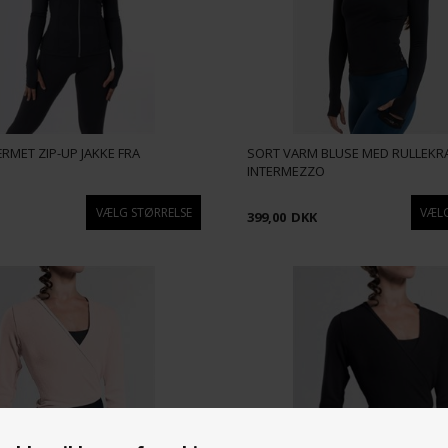
MET ZIP-UP JAKKE FRA
SORT VARM BLUSE MED RULLEKR
O
INTERMEZZO
399,00
DKK