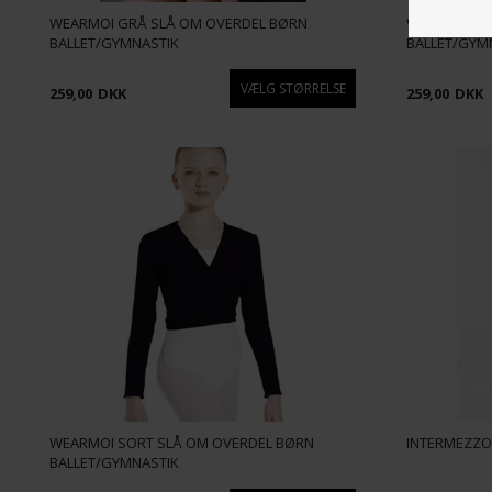
WEARMOI GRÅ SLÅ OM OVERDEL BØRN
WEARMOI HV
BALLET/GYMNASTIK
BALLET/GYM
259,00
DKK
259,00
DKK
WEARMOI SORT SLÅ OM OVERDEL BØRN
INTERMEZZO
BALLET/GYMNASTIK