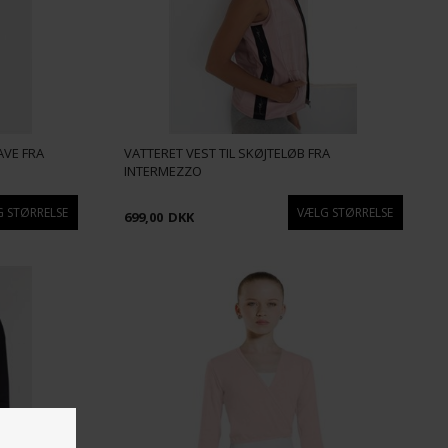
AVE FRA
VATTERET VEST TIL SKØJTELØB FRA
INTERMEZZO
699,00
DKK