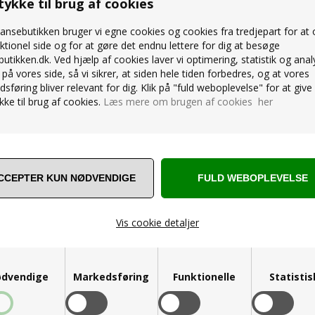
ykke til brug af cookies
nsebutikken bruger vi egne cookies og cookies fra tredjepart for at
ktionel side og for at gøre det endnu lettere for dig at besøge
utikken.dk. Ved hjælp af cookies laver vi optimering, statistik og anal
SA SLÅ OM OVERDEL BALLET OG
WEARMOI SORT SLÅ OM OVERDEL
på vores side, så vi sikrer, at siden hele tiden forbedres, og at vores
GYMNASTIK
sføring bliver relevant for dig. Klik på "fuld weboplevelse" for at give 
ke til brug af cookies.
Læs mere om brugen af cookies her
279,00
DKK
Vis cookie detaljer
dvendige
Markedsføring
Funktionelle
Statisti