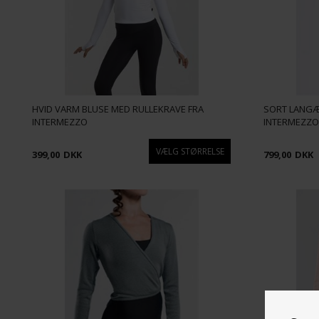
HVID VARM BLUSE MED RULLEKRAVE FRA
SORT LANGÆR
INTERMEZZO
INTERMEZZ
399,00
DKK
799,00
DKK