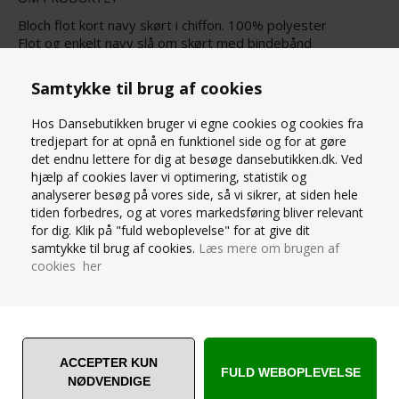
Bloch flot kort navy skørt i chiffon. 100% polyester
Flot og enkelt navy slå om skørt med bindebånd
Skørtet fra Bloch er en kort model og kan bruges til både
ballet og gymnastik
Samtykke til brug af cookies
XS/S - længde 30 cm
M/L længde 35 cm
Hos Dansebutikken bruger vi egne cookies og cookies fra
tredjepart for at opnå en funktionel side og for at gøre
SPØRG OS
det endnu lettere for dig at besøge dansebutikken.dk. Ved
hjælp af cookies laver vi optimering, statistik og
analyserer besøg på vores side, så vi sikrer, at siden hele
tiden forbedres, og at vores markedsføring bliver relevant
for dig. Klik på "fuld weboplevelse" for at give dit
samtykke til brug af cookies.
Læs mere om brugen af
cookies her
ANDRE ER VILDE MED... ❤️