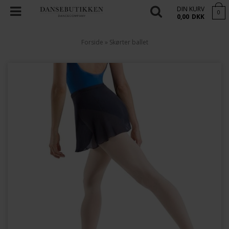
DIN KURV
0
0,00
DKK
Forside
»
Skørter ballet