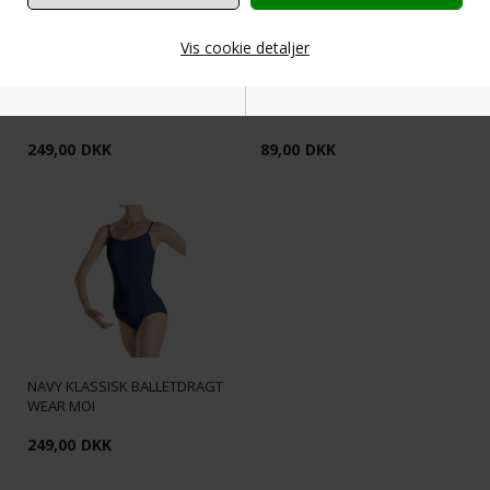
Vis cookie detaljer
DRAGT MED 3/4 ÆRMER I NAVY
PRIDANCE ROSA BALLET
FRA WEAR MOI
TRIKOT M. HUL - 3 PAR DKK 220
Nødvendige
Markedsføring
249,00
DKK
89,00
DKK
Funktionelle
Statistiske
NAVY KLASSISK BALLETDRAGT
WEAR MOI
249,00
DKK