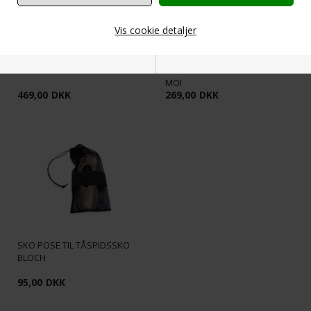
Vis cookie detaljer
BLOCH SORT VELOUR JAKKE
DRAGT MED TYNDE STROPPER
MED LYNLÅS
OG RYNK I SORT FRA WEAR
MOI
Nødvendige
Markedsføring
469,00
DKK
269,00
DKK
Funktionelle
Statistiske
SKO POSE TIL TÅSPIDSSKO
BLOCH
95,00
DKK