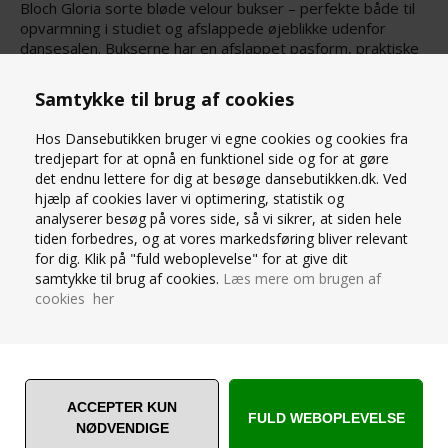
Bloch Gloria sorte bløde velour bukser – perfekte både til
opvarmning i studiet og afslappede øjeblikke udenfor
dansesalen. Bukserne har en afslappet pasform, praktiske
sidelommer og en bred, rynket linning med justerbar
snøre, så de kan tilpasses efter behov.
Samtykke til brug af cookies
95%polyester/5%elastan
Mega cool tilføjelse til dit warm-up look!
Hos Dansebutikken bruger vi egne cookies og cookies fra
tredjepart for at opnå en funktionel side og for at gøre
SPØRG OS
det endnu lettere for dig at besøge dansebutikken.dk. Ved
hjælp af cookies laver vi optimering, statistik og
analyserer besøg på vores side, så vi sikrer, at siden hele
tiden forbedres, og at vores markedsføring bliver relevant
for dig. Klik på "fuld weboplevelse" for at give dit
samtykke til brug af cookies.
Læs mere om brugen af
cookies her
ANDRE ER VILDE MED... ❤️