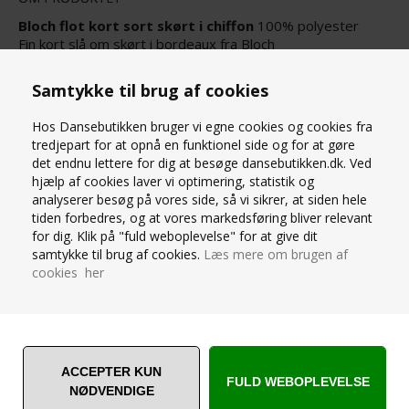
Bloch flot kort sort skørt i chiffon
100% polyester
Fin kort slå om skørt i bordeaux fra Bloch
Skørtet er med bindebånd og bruges til både ballet og
gymnastik
Samtykke til brug af cookies
XS/S - længde 30 cm
M/L længde 35 cm
Hos Dansebutikken bruger vi egne cookies og cookies fra
tredjepart for at opnå en funktionel side og for at gøre
SPØRG OS
det endnu lettere for dig at besøge dansebutikken.dk. Ved
hjælp af cookies laver vi optimering, statistik og
analyserer besøg på vores side, så vi sikrer, at siden hele
tiden forbedres, og at vores markedsføring bliver relevant
for dig. Klik på "fuld weboplevelse" for at give dit
samtykke til brug af cookies.
Læs mere om brugen af
cookies her
ANDRE ER VILDE MED... ❤️