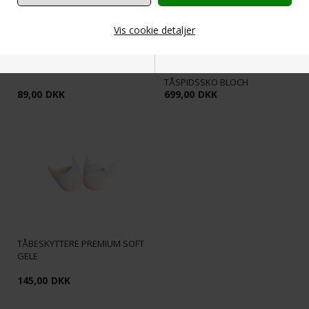
Vis cookie detaljer
PRIDANCE ROSA BALLET
EUROPEAN BALANCE
TRIKOT M. HUL - 3 PAR DKK 220
BEGYNDER/ØVEDE
TÅSPIDSSKO BLOCH
Nødvendige
Markedsføring
89,00
DKK
699,00
DKK
Funktionelle
Statistiske
TÅBESKYTTERE PREMIUM SOFT
GELE
145,00
DKK