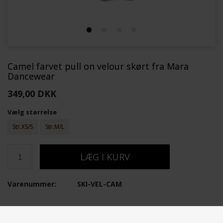
Camel farvet pull on velour skørt fra Mara
Dancewear
349,00 DKK
Vælg størrelse
Str.XS/S
Str.M/L
Varenummer:
SKI-VEL-CAM
OM PRODUKTET