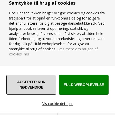
Samtykke til brug af cookies
Mara Dancewear velour skørt i camel.
Kort skørt i velour er den perfekte tilføjelse til enhver
Hos Dansebutikken bruger vi egne cookies og cookies fra
balletgarderobe.
tredjepart for at opnå en funktionel side og for at gøre
Det elegante skørt er designet efter komfort og stil med
det endnu lettere for dig at besøge dansebutikken.dk. Ved
pull-on linning og flatterende linjer.
hjælp af cookies laver vi optimering, statistik og
90% polyester / 10% elastan
analyserer besøg på vores side, så vi sikrer, at siden hele
tiden forbedres, og at vores markedsføring bliver relevant
(Alle Mara Dancewear styles leveres i en fin dustbag)
for dig. Klik på "fuld weboplevelse" for at give dit
samtykke til brug af cookies.
Læs mere om brugen af
cookies her
STØRRELSESGUIDE
SPØRG OS
Vis cookie detaljer
ANDRE ER VILDE MED... ❤️