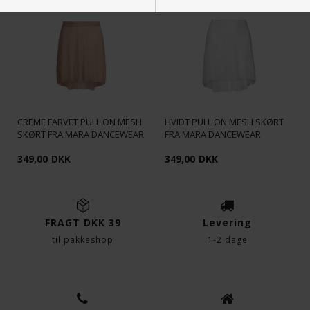
Nødvendige
Markedsføring
Funktionelle
Statistiske
CREME FARVET PULL ON MESH
HVIDT PULL ON MESH SKØRT
SKØRT FRA MARA DANCEWEAR
FRA MARA DANCEWEAR
349,00
DKK
349,00
DKK
FRAGT DKK 39
Levering
til pakkeshop
1-2 dage