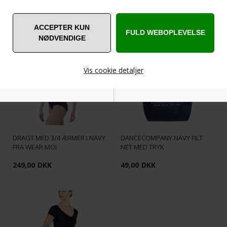
ANDRE ER VILDE MED... ❤️
Vis cookie detaljer
Nødvendige
Markedsføring
DRAGT MED 3/4 ÆRMER I NAVY
DANCECOMPANY NAVY FILT
FRA WEAR MOI
NET MED TRYK
249,00
DKK
49,00
DKK
Funktionelle
Statistiske