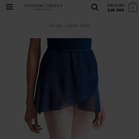
DIN KURV
0
0,00
DKK
Forside
»
Skørter ballet