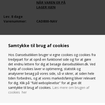
NÅR VAREN ER PÅ
LAGER IGEN
Lev. 8 dage
Varenummer:
CAD800-NAV
OM PRODUKTET
Samtykke til brug af cookies
Slå om nederdel i mørkeblå. Onesize voksen - Str.36-42
100% polyester
Hos Dansebutikken bruger vi egne cookies og cookies fra
Lidt kortere foran en bagpå
tredjepart for at opnå en funktionel side og for at gøre
Smal bomuldsbånd i tajlen med stretch
det endnu lettere for dig at besøge dansebutikken.dk. Ved
Lukkes med knap i siden
hjælp af cookies laver vi optimering, statistik og
analyserer besøg på vores side, så vi sikrer, at siden hele
tiden forbedres, og at vores markedsføring bliver relevant
for dig. Klik på "fuld weboplevelse" for at give dit
SPØRG OS
samtykke til brug af cookies.
Læs mere om brugen af
cookies her