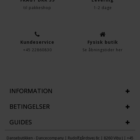
til pakkeshop
1-2 dage
Kundeservice
Fysisk butik
+45 22860830
Se åbningstider her
INFORMATION
BETINGELSER
GUIDES
Dansebutikken - Dancecompany | Rudolfgårdsvej 8c | 8260 Viby J | +45