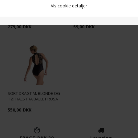
Vis cookie detaljer
WEARMOI SORT SLÅ OM
SORTE RIBSTRIKKET
OVERDEL BALLET OG
BENVARMERE TIL BALLET OG
GYMNASTIK
DANS
279,00
DKK
59,00
DKK
Nødvendige
Markedsføring
Funktionelle
Statistiske
SORT DRAGT M. BLONDE OG
HØJ HALS FRA BALLET ROSA
550,00
DKK
FRAGT DKK 39
Levering