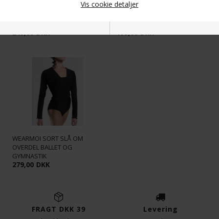
Vis cookie detaljer
SORT BASIC BALLETDRAGT FRA
BENVARMERE RIBSTRIK SORT
WEAR MOI
65 CM SERÉ
249,00
DKK
199,00
DKK
Nødvendige
Markedsføring
Funktionelle
Statistiske
WEARMOI SORT SLÅ OM
OVERDEL BALLET OG
GYMNASTIK
279,00
DKK
FRAGT DKK 39
Levering