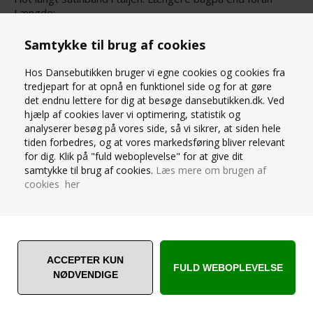
Længde:
Front 40 cm
Bag 58 cm
Samtykke til brug af cookies
SPØRG OS
Hos Dansebutikken bruger vi egne cookies og cookies fra
tredjepart for at opnå en funktionel side og for at gøre
det endnu lettere for dig at besøge dansebutikken.dk. Ved
hjælp af cookies laver vi optimering, statistik og
analyserer besøg på vores side, så vi sikrer, at siden hele
tiden forbedres, og at vores markedsføring bliver relevant
for dig. Klik på "fuld weboplevelse" for at give dit
samtykke til brug af cookies.
ANDRE ER VILDE MED... ❤️
Læs mere om brugen af
cookies her