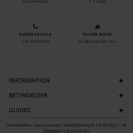
til pakkeshop
1-2 dage
Kundeservice
Fysisk butik
+45 22860830
Se åbningstider her
INFORMATION
BETINGELSER
GUIDES
Dansebutikken - Dancecompany | Rudolfgårdsvej 8c | 8260 Viby J | +45
22860830 | CVR 34103194 |