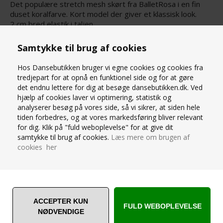
Det populære stretch mesh skørt fra BalletRosa i en fin
duset koralfarve. Kort model der giver et klassisk look.
2 cm bred elastik i taljen
94% poliamid /6% elastan
Samtykke til brug af cookies
STØRRELSESGUIDE
Hos Dansebutikken bruger vi egne cookies og cookies fra
tredjepart for at opnå en funktionel side og for at gøre
SPØRG OS
det endnu lettere for dig at besøge dansebutikken.dk. Ved
hjælp af cookies laver vi optimering, statistik og
analyserer besøg på vores side, så vi sikrer, at siden hele
tiden forbedres, og at vores markedsføring bliver relevant
for dig. Klik på "fuld weboplevelse" for at give dit
samtykke til brug af cookies.
Læs mere om brugen af
cookies her
ANDRE ER VILDE MED... ❤️