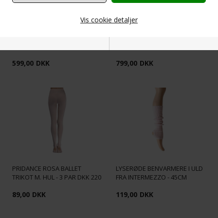
Vis cookie detaljer
KORALFARVET DRAGT MED
GRACE TÅSPIDSSKO BLOCH
BLONDER FRA BALLETROSA
TIL ØVEDE
Nødvendige
Markedsføring
599,00
DKK
799,00
DKK
Funktionelle
Statistiske
PRIDANCE ROSA BALLET
LYSERØDE BENVARMERE I ULD
TRIKOT M. HUL - 3 PAR DKK 220
FRA INTERMEZZO - 45CM
89,00
DKK
119,00
DKK