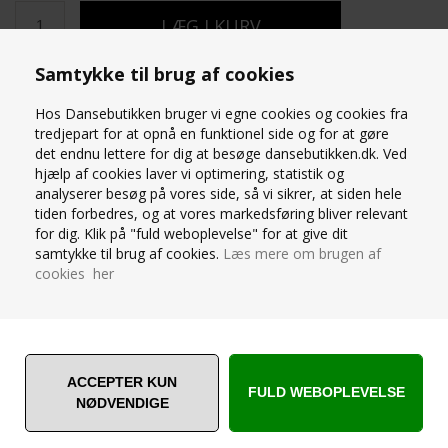
Samtykke til brug af cookies
Varenummer:
L108 NAV
Hos Dansebutikken bruger vi egne cookies og cookies fra
tredjepart for at opnå en funktionel side og for at gøre
det endnu lettere for dig at besøge dansebutikken.dk. Ved
OM PRODUKTET
hjælp af cookies laver vi optimering, statistik og
Flot mørkeblå blank heldragt til piger med andefod fra Roch
analyserer besøg på vores side, så vi sikrer, at siden hele
Valley
tiden forbedres, og at vores markedsføring bliver relevant
Rund halsudskæring for og bagpå.
for dig. Klik på "fuld weboplevelse" for at give dit
Perfekte til gymnastiktræning. Disse leggings er lavet af en
samtykke til brug af cookies.
Læs mere om brugen af
tæt og kraftig kvalitet.
cookies her
Med deres blanke finish vil disse leggings helt sikkert give
dig et elegant og stilfuldt gymnastiklook.
Lavet af 80% nylon og 20% elastan
Små i størrelserne
SPØRG OS