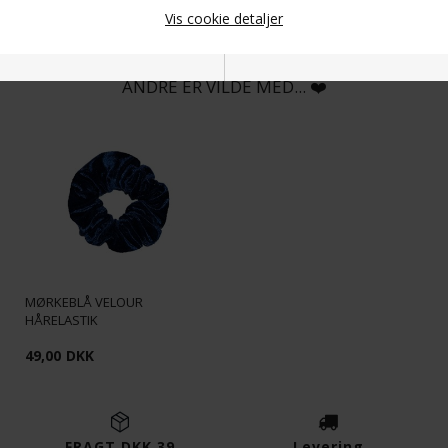
Vis cookie detaljer
ANDRE ER VILDE MED... ❤️
Nødvendige
Markedsføring
Funktionelle
Statistiske
MØRKEBLÅ VELOUR
HÅRELASTIK
49,00
DKK
FRAGT DKK 39
Levering