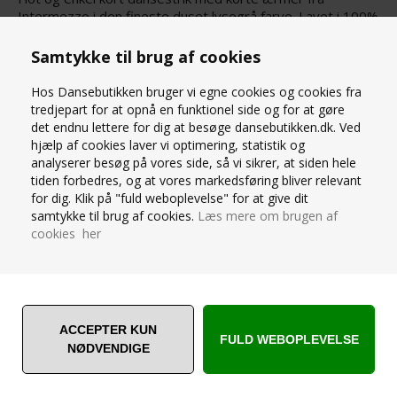
Intermezzo i den fineste duset lysegrå farve. Lavet i 100%
naturlige bambus fibre, som er åndbart, men samtidig
holder dig varm under din danseopvarmning.
Samtykke til brug af cookies
SPØRG OS
Hos Dansebutikken bruger vi egne cookies og cookies fra
tredjepart for at opnå en funktionel side og for at gøre
det endnu lettere for dig at besøge dansebutikken.dk. Ved
hjælp af cookies laver vi optimering, statistik og
analyserer besøg på vores side, så vi sikrer, at siden hele
tiden forbedres, og at vores markedsføring bliver relevant
for dig. Klik på "fuld weboplevelse" for at give dit
samtykke til brug af cookies.
ANDRE ER VILDE MED... ❤️
Læs mere om brugen af
cookies her