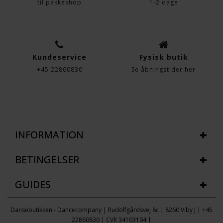
til pakkeshop
1-2 dage
Kundeservice
Fysisk butik
+45 22860830
Se åbningstider her
INFORMATION
BETINGELSER
GUIDES
Dansebutikken - Dancecompany | Rudolfgårdsvej 8c | 8260 Viby J | +45
22860830 | CVR 34103194 |