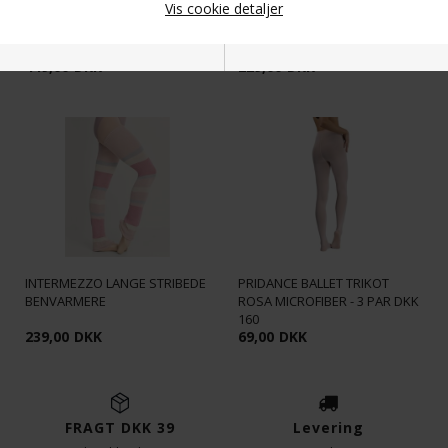
Vis cookie detaljer
LAVENDELFARVET DRAGT MED
SO DANCA KANVAS
RYNK FRA INTERMEZZO
BALLETSKO MED SPLIT SÅL
STRETCH
449,00
DKK
229,00
DKK
Nødvendige
Markedsføring
Funktionelle
Statistiske
INTERMEZZO LANGE STRIBEDE
PRIDANCE BALLET TRIKOT
BENVARMERE
ROSA MICROFIBER - 3 PAR DKK
160
239,00
DKK
69,00
DKK
FRAGT DKK 39
Levering