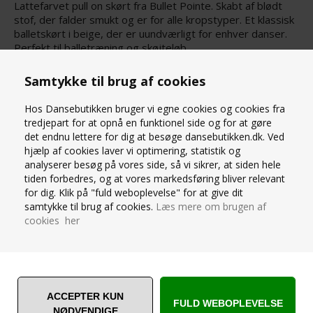
Lattefarvet pull on skørt fra Bullet Pointe. Skabt af blødt
stof, der falder smukt og er for alle kropstyper. Et klassisk
balletskørt i beige, der er uundværligt for enhver danser.
Perfekt til balletræning og skøjteløb.
S/M: foran - 24cm, bagpå - 31cm
M/L: foran - 27cm, bagpå - 33cm
Samtykke til brug af cookies
STØRRELSESGUIDE
Hos Dansebutikken bruger vi egne cookies og cookies fra
tredjepart for at opnå en funktionel side og for at gøre
det endnu lettere for dig at besøge dansebutikken.dk. Ved
SPØRG OS
hjælp af cookies laver vi optimering, statistik og
analyserer besøg på vores side, så vi sikrer, at siden hele
tiden forbedres, og at vores markedsføring bliver relevant
for dig. Klik på "fuld weboplevelse" for at give dit
samtykke til brug af cookies.
Læs mere om brugen af
cookies her
ANDRE ER VILDE MED... ❤️