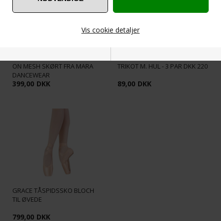
Vis cookie detaljer
CREME FARVET LANGT PULL
PRIDANCE ROSA BALLET
ON MESH SKØRT FRA MARA
TRIKOT M. HUL - 3 PAR DKK 220
Nødvendige
Markedsføring
DANCEWEAR
399,00
DKK
89,00
DKK
Funktionelle
Statistiske
GRACE TÅSPIDSSKO BLOCH
TIL ØVEDE
799,00
DKK