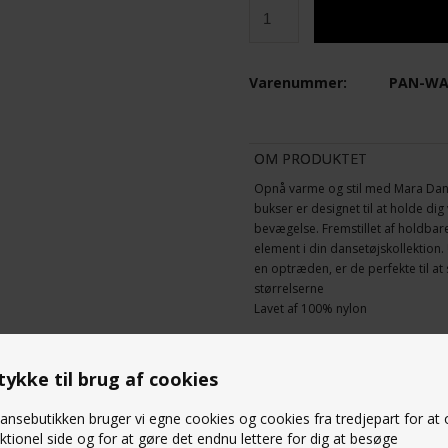
Varenummer:
PAN-WA
OM PRODUKTET
Opnå varme og stil med Mara Danc
bukser er designet til at holde d
bevægelse. Fremstillet af holdbare
element i din dansetøjskollektion.
en optræden, er de perfekte til at
størrelserne
Lavet af 100% nylon
(Alle Mara Dancewear styles levere
ykke til brug af cookies
STØRRELSESGUIDE
nsebutikken bruger vi egne cookies og cookies fra tredjepart for at
ktionel side og for at gøre det endnu lettere for dig at besøge