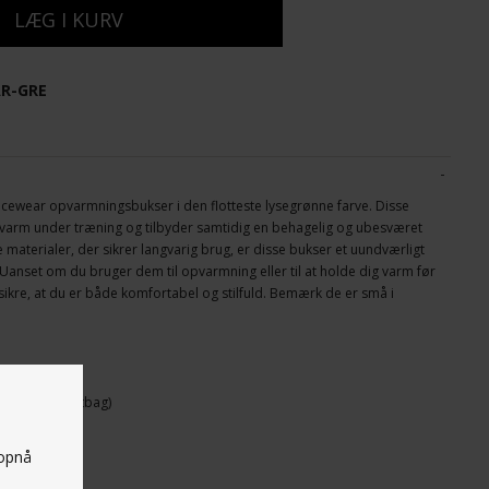
R-GRE
ewear opvarmningsbukser i den flotteste lysegrønne farve. Disse
ig varm under træning og tilbyder samtidig en behagelig og ubesværet
 materialer, der sikrer langvarig brug, er disse bukser et uundværligt
 Uanset om du bruger dem til opvarmning eller til at holde dig varm før
 sikre, at du er både komfortabel og stilfuld. Bemærk de er små i
s i en fin dustbag)
 opnå