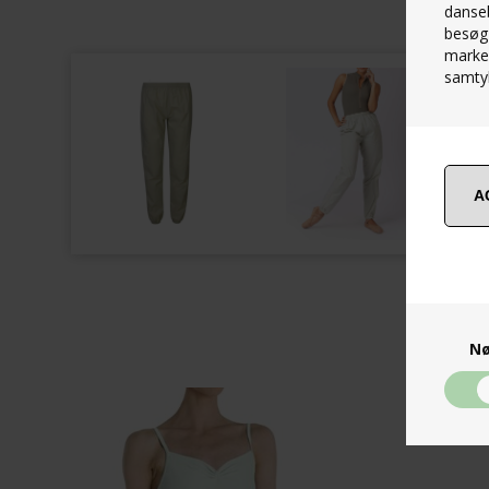
danseb
besøg 
marked
samtyk
Nø