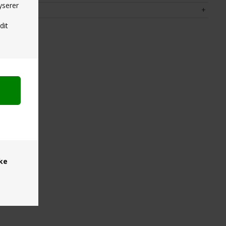
yserer
dit
ske