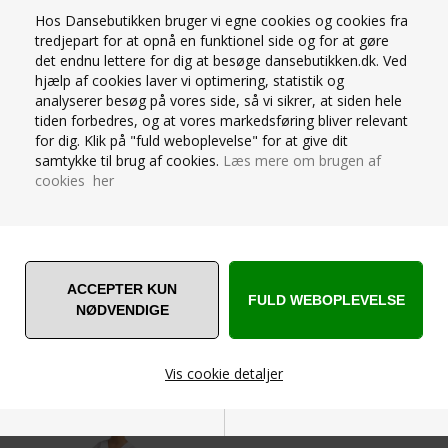
Hos Dansebutikken bruger vi egne cookies og cookies fra
Pridance hvide Microfiber tights uden fødder til børn fra 4-
tredjepart for at opnå en funktionel side og for at gøre
10 år
det endnu lettere for dig at besøge dansebutikken.dk. Ved
60 DENIER. 85% POLYAMIDE 15% ELASTHAN
hjælp af cookies laver vi optimering, statistik og
Super lækker microfiber. Mix pakkeprisen på 3 par mellem
analyserer besøg på vores side, så vi sikrer, at siden hele
modeller, størrelser og farver.
tiden forbedres, og at vores markedsføring bliver relevant
for dig. Klik på "fuld weboplevelse" for at give dit
STØRRELSESGUIDE
samtykke til brug af cookies.
Læs mere om brugen af
cookies her
SPØRG OS
ANDRE ER VILDE MED... ❤️
Vis cookie detaljer