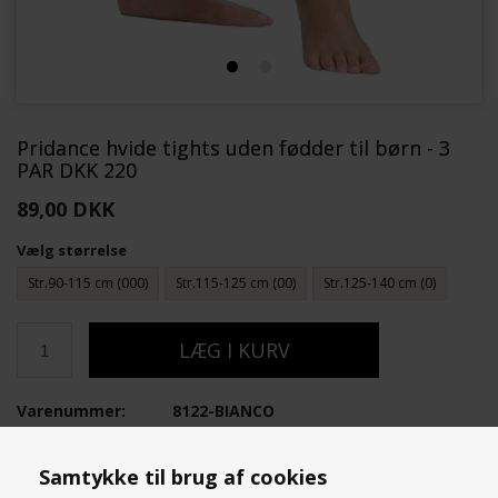
Pridance hvide tights uden fødder til børn - 3
PAR DKK 220
89,00 DKK
Vælg størrelse
Str.90-115 cm (000)
Str.115-125 cm (00)
Str.125-140 cm (0)
Varenummer:
8122-BIANCO
Samtykke til brug af cookies
OM PRODUKTET