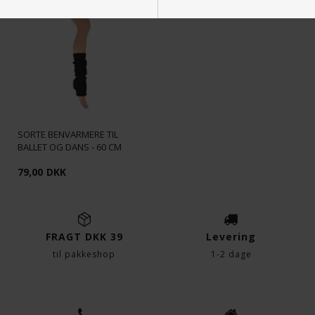
Nødvendige
Markedsføring
Funktionelle
Statistiske
SORTE BENVARMERE TIL
BALLET OG DANS - 60 CM
79,00
DKK
FRAGT DKK 39
Levering
til pakkeshop
1-2 dage