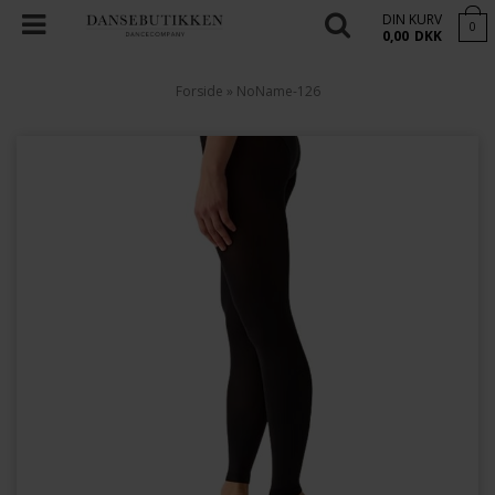
DIN KURV
0
0,00
DKK
Forside
»
NoName-126