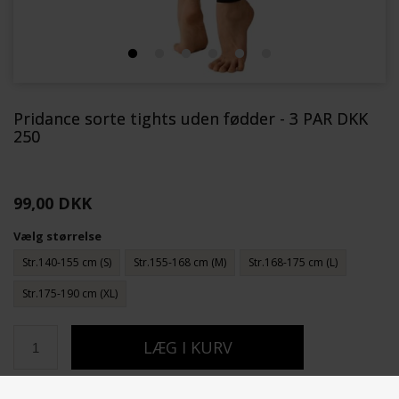
Pridance sorte tights uden fødder - 3 PAR DKK
250
99,00 DKK
Vælg størrelse
Str.140-155 cm (S)
Str.155-168 cm (M)
Str.168-175 cm (L)
Str.175-190 cm (XL)
Varenummer:
862-NERO