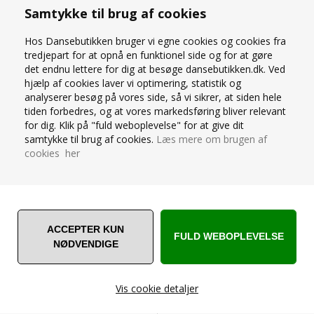
Samtykke til brug af cookies
Hos Dansebutikken bruger vi egne cookies og cookies fra
OM PRODUKTET
tredjepart for at opnå en funktionel side og for at gøre
det endnu lettere for dig at besøge dansebutikken.dk. Ved
Pridance sorte Microfiber tights uden fødder til piger og
hjælp af cookies laver vi optimering, statistik og
damer
analyserer besøg på vores side, så vi sikrer, at siden hele
60 DENIER. 85% POLYAMIDE 15% ELASTHAN
tiden forbedres, og at vores markedsføring bliver relevant
Super lækker microfiber. Mix pakkeprisen på 3 par mellem
for dig. Klik på "fuld weboplevelse" for at give dit
modeller, størrelser og farver.
samtykke til brug af cookies.
Læs mere om brugen af
cookies her
STØRRELSESGUIDE
SPØRG OS
Vis cookie detaljer
ANDRE ER VILDE MED... ❤️