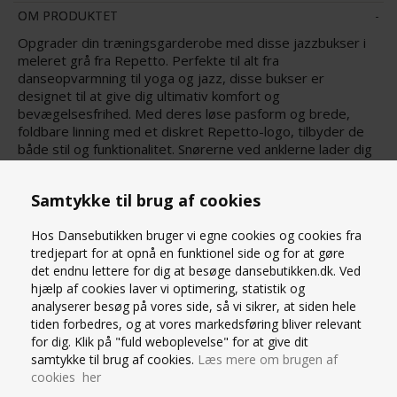
OM PRODUKTET
Opgrader din træningsgarderobe med disse jazzbukser i
meleret grå fra Repetto. Perfekte til alt fra
danseopvarmning til yoga og jazz, disse bukser er
designet til at give dig ultimativ komfort og
bevægelsesfrihed. Med deres løse pasform og brede,
foldbare linning med et diskret Repetto-logo, tilbyder de
både stil og funktionalitet. Snørerne ved anklerne lader dig
justere stramheden, så du kan tilpasse dem præcis efter
dine behov. Fremstillet af en blød blanding af 95% viskose
Samtykke til brug af cookies
og 5% elastan, sikrer disse jazzbukser, at du føler dig
behagelig og ubesværet gennem enhver bevægelse.
Hos Dansebutikken bruger vi egne cookies og cookies fra
Vedligeholdelsen er nem: maskinvask på 30° på
tredjepart for at opnå en funktionel side og for at gøre
skåneprogram med vrangen ud, undgå tørretumbling for at
det endnu lettere for dig at besøge dansebutikken.dk. Ved
fastholde stoffets kvalitet og elasticitet.
hjælp af cookies laver vi optimering, statistik og
analyserer besøg på vores side, så vi sikrer, at siden hele
tiden forbedres, og at vores markedsføring bliver relevant
STØRRELSESGUIDE
for dig. Klik på "fuld weboplevelse" for at give dit
samtykke til brug af cookies.
Læs mere om brugen af
cookies her
SPØRG OS