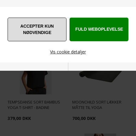
ANDRE ER VILDE MED... ❤️
Vis cookie detaljer
Nødvendige
Markedsføring
TEMPSDANSE SORT BAMBUS
MOONCHILD SORT LÆKKER
YOGA T-SHIRT - BADINE
MÅTTE TIL YOGA
Funktionelle
Statistiske
379,00
DKK
700,00
DKK