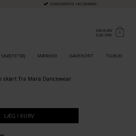
KUNDESERVICE
+45 22860830
DIN KURV
0
0,00
DKK
SKØJTETØJ
MÆRKER
GAVEKORT
TILBUD
sh skørt fra Mara Dancewear
ger