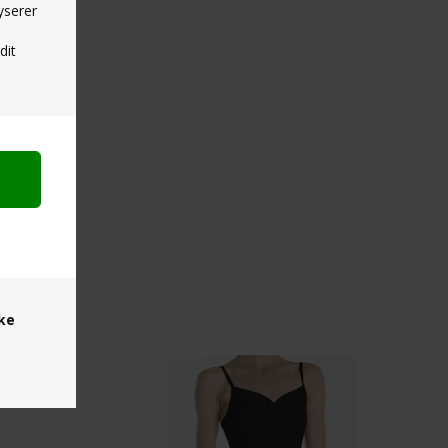
yserer
dit
ske