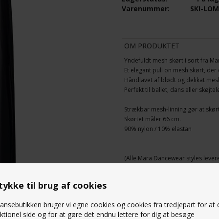
Varenummer:
SKI-LO
OM PRODUKTET
Yndefuldt mesh skørt i sort fra M
Et elegant pull on mesh skørt, der
Håndlavet af blødt og delikat mesh
Perfekt til ballet, dans eller skøjte
Strækbar mesh-linning gør at skørt
Skørtet måler 66 cm.
90% nylon / 10% elastan
(Alle Mara Dancewear styles levere
STØRRELSESGUIDE
ykke til brug af cookies
nsebutikken bruger vi egne cookies og cookies fra tredjepart for at
SPØRG OS
ktionel side og for at gøre det endnu lettere for dig at besøge