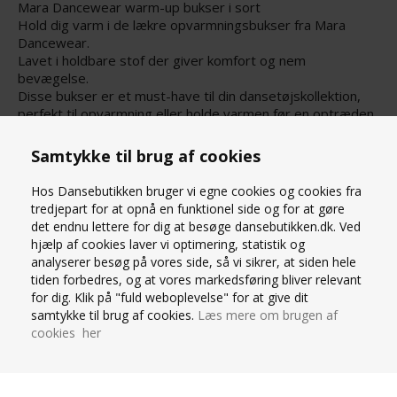
Mara Dancewear warm-up bukser i sort
Hold dig varm i de lækre opvarmningsbukser fra Mara
Dancewear.
Lavet i holdbare stof der giver komfort og nem
bevægelse.
Disse bukser er et must-have til din dansetøjskollektion,
perfekt til opvarmning eller holde varmen før en optræden.
Bemærk de er små i størrelserne
Lavet af 100% nylon
Samtykke til brug af cookies
(Alle Mara Dancewear styles leveres i en fin lyserød
Hos Dansebutikken bruger vi egne cookies og cookies fra
dustbag)
tredjepart for at opnå en funktionel side og for at gøre
det endnu lettere for dig at besøge dansebutikken.dk. Ved
STØRRELSESGUIDE
hjælp af cookies laver vi optimering, statistik og
analyserer besøg på vores side, så vi sikrer, at siden hele
tiden forbedres, og at vores markedsføring bliver relevant
SPØRG OS
for dig. Klik på "fuld weboplevelse" for at give dit
samtykke til brug af cookies.
Læs mere om brugen af
cookies her