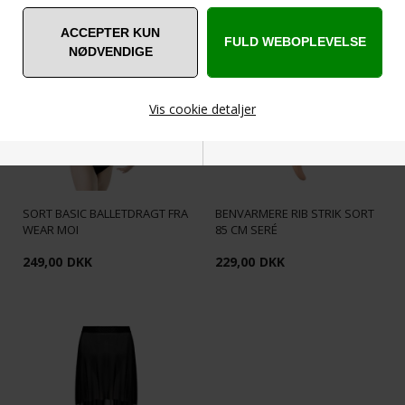
ANDRE ER VILDE MED... ❤️
Vis cookie detaljer
Nødvendige
Markedsføring
SORT BASIC BALLETDRAGT FRA
BENVARMERE RIB STRIK SORT
WEAR MOI
85 CM SERÉ
249,00
DKK
229,00
DKK
Funktionelle
Statistiske