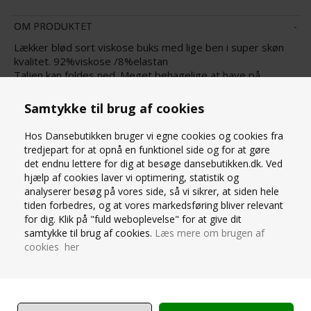
OM PRODUKTET
Lækker blød sort viskose buks med lige ben i super skøn
kvalitet. 92%viskose /8%elastan
Taljen kan foldes ned. Meget behagelige at have på.
Indvendig benlængde str. M = 78 CM
Til Pilates, yoga, dans, gymnastik, ballet eller fritid.
Samtykke til brug af cookies
Modellen på billede nummer 2 bruger str. S.
Hos Dansebutikken bruger vi egne cookies og cookies fra
tredjepart for at opnå en funktionel side og for at gøre
STØRRELSESGUIDE
det endnu lettere for dig at besøge dansebutikken.dk. Ved
hjælp af cookies laver vi optimering, statistik og
analyserer besøg på vores side, så vi sikrer, at siden hele
SPØRG OS
tiden forbedres, og at vores markedsføring bliver relevant
for dig. Klik på "fuld weboplevelse" for at give dit
samtykke til brug af cookies.
Læs mere om brugen af
cookies her
ANDRE ER VILDE MED... ❤️