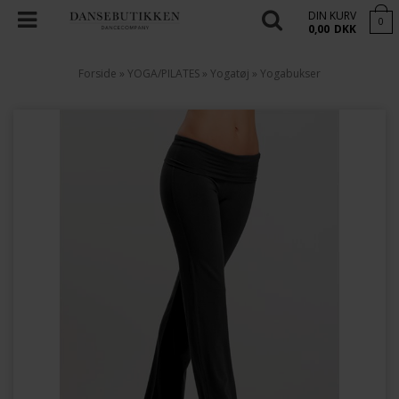
DIN KURV
0
0,00
DKK
Forside
»
YOGA/PILATES
»
Yogatøj
»
Yogabukser