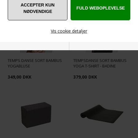
Vis cookie detaljer
Nødvendige
Markedsføring
TEMPS DANSE SORT BAMBUS
TEMPSDANSE SORT BAMBUS
YOGABLUSE
YOGA T-SHIRT - BADINE
349,00
DKK
379,00
DKK
Funktionelle
Statistiske