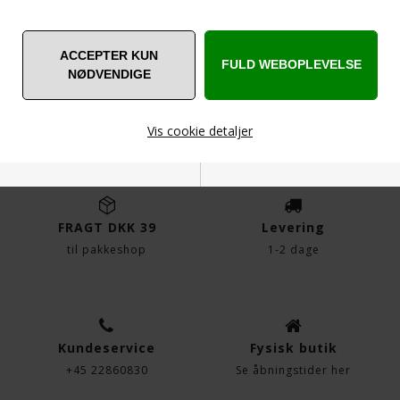
Flotte aqua rhinsten ss16 (3,8 - 4,0 mm i diameter) - 25
stk i en pakke.
Lim skal købes seperat.
SPØRG OS
Vis cookie detaljer
Nødvendige
Markedsføring
FRAGT DKK 39
Levering
til pakkeshop
1-2 dage
Funktionelle
Statistiske
Kundeservice
Fysisk butik
+45 22860830
Se åbningstider her