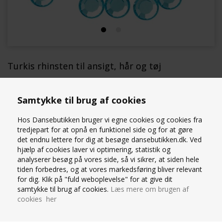
Turkis rhinsten til ansigt, hår og tøj
25 stk flotte rhinsten
16ss
Samtykke til brug af cookies
15,00 DKK
(Før
25,00
)
Hos Dansebutikken bruger vi egne cookies og cookies fra
tredjepart for at opnå en funktionel side og for at gøre
det endnu lettere for dig at besøge dansebutikken.dk. Ved
hjælp af cookies laver vi optimering, statistik og
analyserer besøg på vores side, så vi sikrer, at siden hele
Lagerstatus:
På lager
tiden forbedres, og at vores markedsføring bliver relevant
Varenummer:
Aqua 16ss
for dig. Klik på "fuld weboplevelse" for at give dit
samtykke til brug af cookies.
Læs mere om brugen af
cookies her
OM PRODUKTET