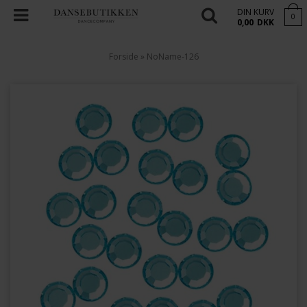
DIN KURV
0
0,00
DKK
Forside
»
NoName-126