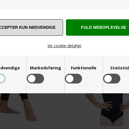
SPØRG OS
ANDRE ER VILDE MED... ❤️
Vis cookie detaljer
dvendige
Markedsføring
Funktionelle
Statisti