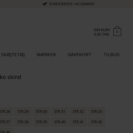
KUNDESERVICE
+45 22860830
DIN KURV
0
0,00
DKK
SKØJTETØJ
MÆRKER
GAVEKORT
TILBUD
ko skind
STR.28
STR.29
STR.30
STR.31
STR.32
STR.33
STR.37
STR.38
STR.39
STR.40
STR.41
STR.42
STR.46