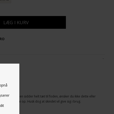
ERO
d
 opnå
yserer
 gymnastikskoen sidder helt tæt til foden, ønsker du ikke dette eller
gå en størrelse op. Husk dog at skindet vil give sig i brug.
dit