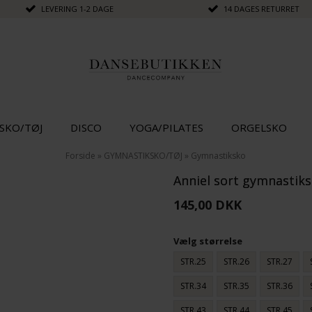
LEVERING 1-2 DAGE
14 DAGES RETURRET
SKO/TØJ
DISCO
YOGA/PILATES
ORGELSKO
Forside
»
GYMNASTIKSKO/TØJ
»
Gymnastiksko
Anniel sort gymnastiks
145,00 DKK
Vælg størrelse
STR.25
STR.26
STR.27
STR.34
STR.35
STR.36
STR.43
STR.44
STR.45