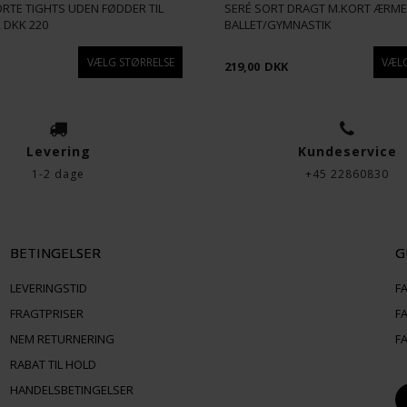
RTE TIGHTS UDEN FØDDER TIL
SERÉ SORT DRAGT M.KORT ÆRME
R DKK 220
BALLET/GYMNASTIK
219,00
DKK
Levering
Kundeservice
1-2 dage
+45 22860830
BETINGELSER
G
LEVERINGSTID
F
FRAGTPRISER
F
NEM RETURNERING
F
RABAT TIL HOLD
HANDELSBETINGELSER