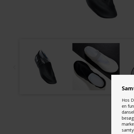
Samt
Hos Da
en fun
danseb
besøg 
marked
samtyk