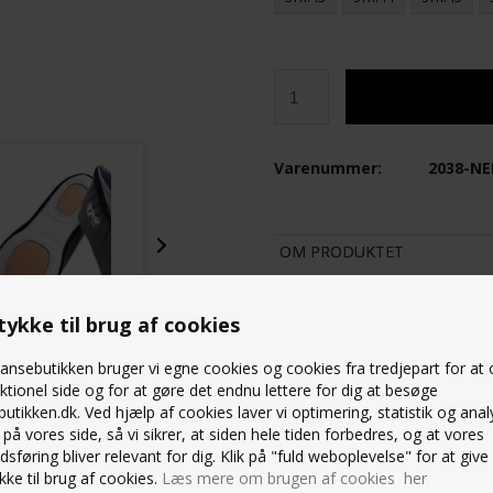
Varenummer:
2038-N
OM PRODUKTET
Anniel gymnastiksko
sort
Lækker gymnastik sko i blødt skin
ykke til brug af cookies
Elastik over vristen
Sålen er ruskind
nsebutikken bruger vi egne cookies og cookies fra tredjepart for at
Riflet gummi under forfod og hæl
ktionel side og for at gøre det endnu lettere for dig at besøge
Super god gymnastiksko
utikken.dk. Ved hjælp af cookies laver vi optimering, statistik og anal
Størrelserne er beregnet ud fra at
på vores side, så vi sikrer, at siden hele tiden forbedres, og at vores
ønsker du lidt voksetillæg skal du 
sføring bliver relevant for dig. Klik på "fuld weboplevelse" for at give 
ke til brug af cookies.
Læs mere om brugen af cookies her
STØRRELSESGUIDE