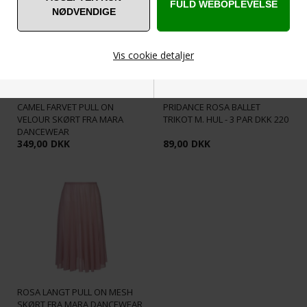
Vis cookie detaljer
CAMEL FARVET PULL ON
PRIDANCE ROSA BALLET
Nødvendige
Markedsføring
VELOUR SKØRT FRA MARA
TRIKOT M. HUL - 3 PAR DKK 220
DANCEWEAR
349,00
DKK
89,00
DKK
Funktionelle
Statistiske
ROSA LANGT PULL ON MESH
SKØRT FRA MARA DANCEWEAR