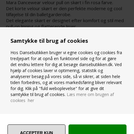
Mara Dancewear velour pull on skørt i fin rosa farve.
Det korte velour skørt er den perfekte moderne og cool
tilføjelse til din balletgarderobe.
Det elegante skørt er designet efter komfort og stil med
pull-on linning og flatterende linjer.
90% polyester / 10% elastan
Samtykke til brug af cookies
(Alle Mara Dancewear styles leveres i en fin dustbag)
Hos Dansebutikken bruger vi egne cookies og cookies fra
STØRRELSESGUIDE
tredjepart for at opnå en funktionel side og for at gøre
det endnu lettere for dig at besøge dansebutikken.dk. Ved
hjælp af cookies laver vi optimering, statistik og
SPØRG OS
analyserer besøg på vores side, så vi sikrer, at siden hele
tiden forbedres, og at vores markedsføring bliver relevant
for dig. Klik på "fuld weboplevelse" for at give dit
samtykke til brug af cookies.
Læs mere om brugen af
cookies her
ANDRE ER VILDE MED... ❤️