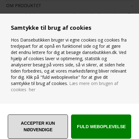
OM PRODUKTET
Fantastisk lækre sorte warmup boots til ballet og dans, så
fødderne holdes varme i balletpauserne. Flot design. Kan
Samtykke til brug af cookies
bruges over balletsko - både til piger og drenge .100%
polyester. 100% Eva indersål
Hos Dansebutikken bruger vi egne cookies og cookies fra
tredjepart for at opnå en funktionel side og for at gøre
SPØRG OS
det endnu lettere for dig at besøge dansebutikken.dk. Ved
hjælp af cookies laver vi optimering, statistik og
analyserer besøg på vores side, så vi sikrer, at siden hele
tiden forbedres, og at vores markedsføring bliver relevant
for dig. Klik på "fuld weboplevelse" for at give dit
samtykke til brug af cookies.
Læs mere om brugen af
cookies her
ANDRE ER VILDE MED... ❤️